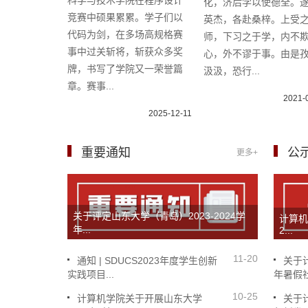
科学与技术学院在程序设计
化，济后学以使德全。
竞赛中硕果累累。学子们以
英杰，各赴桑梓。上受
代码为剑，在多场高规格赛
师，下习之于学，内不
事中过关斩将，斩获众多奖
心，外不谬于事。由是
牌，书写了学院又一荣誉篇
汲汲，恐行...
章。赛事...
2021-
2025-12-11
重要通知
公
更多+
关于评定山东大学（青岛）2023-2024学
计算机
年...
2...
11-20
通知 | SDUCS2023年度学生创新
关于
实践项目...
年暑假社.
10-25
计算机学院关于开展山东大学
关于