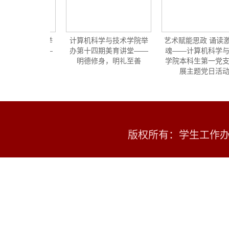
学与技术学院举
计算机科学与技术学院举
艺术赋能思政 诵读激
期美育讲堂——
办第十四期美育讲堂——
魂——计算机科学与
字的故事
明德修身，明礼至善
学院本科生第一党支
展主题党日活动
版权所有：学生工作