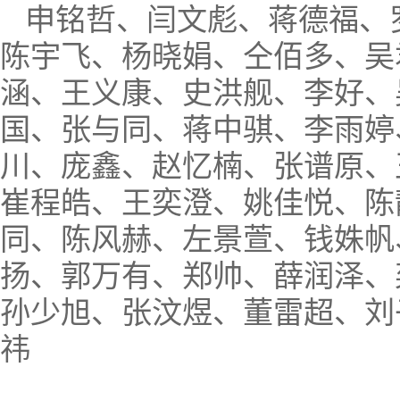
申铭哲、闫文彪、蒋德福、
陈宇飞、杨晓娟、仝佰多、吴
涵、王义康、史洪舰、李好、
国、张与同、蒋中骐、李雨婷
川、庞鑫、赵忆楠、张谱原、
崔程皓、王奕澄、姚佳悦、陈
同、陈风赫、左景萱、钱姝帆
扬、郭万有、郑帅、薛润泽、
孙少旭、张汶煜、董雷超、刘
祎